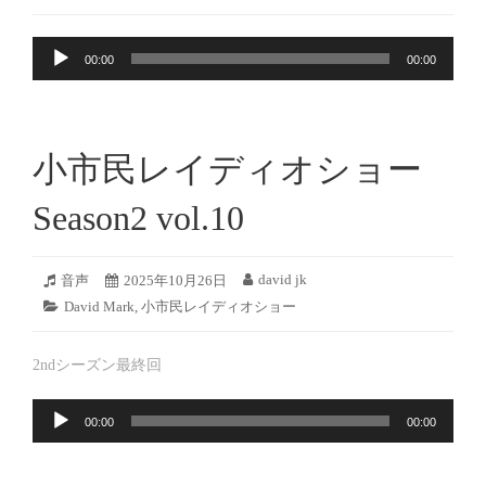
ー
日:
者:
テ
月
マ
ゴ
15
ッ
音
リ
日
ト:
00:00
00:00
ー:
声
プ
レ
ー
小市民レイディオショー
ヤ
ー
Season2 vol.10
2025
david jk
フ
音声
投
2025年10月26日
投
年
ォ
稿
稿
カ
David Mark
,
小市民レイディオショー
10
ー
日:
者:
テ
月
マ
ゴ
25
ッ
2ndシーズン最終回
リ
日
ト:
ー:
音
00:00
00:00
声
プ
レ