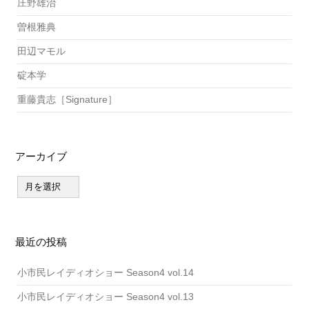
庄野雄治
曽根雅典
田辺マモル
碇本学
重藤貴志［Signature］
アーカイブ
ア
ー
カ
イ
ブ
最近の投稿
小市民レイディオショー Season4 vol.14
小市民レイディオショー Season4 vol.13