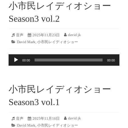
小市民レイディオショー
ヤ
ー
Season3 vol.2
2025
david jk
フ
音声
投
2025年11月23日
投
年
ォ
稿
稿
カ
David Mark
,
小市民レイディオショー
11
ー
日:
者:
テ
月
マ
ゴ
21
ッ
音
リ
日
ト:
00:00
00:00
ー:
声
プ
レ
ー
小市民レイディオショー
ヤ
ー
Season3 vol.1
2025
david jk
フ
音声
投
2025年11月16日
投
年
ォ
稿
稿
カ
David Mark
,
小市民レイディオショー
11