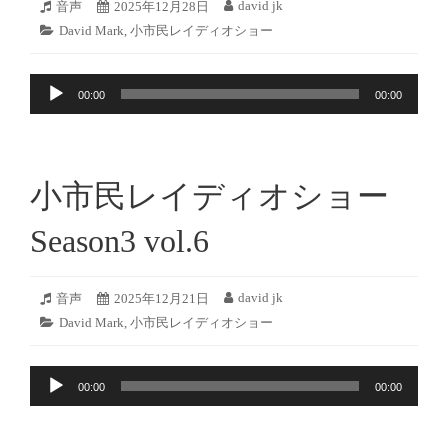
2025
david jk
フ
音声
投
2025年12月28日
投
年
ォ
稿
稿
カ
David Mark
,
小市民レイディオショー
12
ー
日:
者:
テ
月
マ
ゴ
27
ッ
音
リ
日
ト:
00:00
00:00
ー:
声
プ
レ
ー
小市民レイディオショー
ヤ
ー
Season3 vol.6
2025
david jk
フ
音声
投
2025年12月21日
投
年
ォ
稿
稿
カ
David Mark
,
小市民レイディオショー
12
ー
日:
者:
テ
月
マ
ゴ
21
ッ
音
リ
日
ト:
00:00
00:00
ー:
声
プ
レ