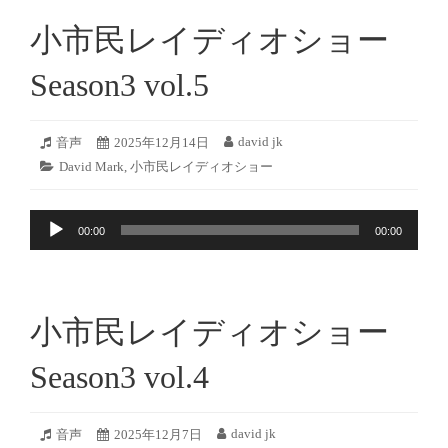
ー
小市民レイディオショー
ヤ
ー
Season3 vol.5
2025
david jk
フ
音声
投
2025年12月14日
投
年
ォ
稿
稿
カ
David Mark
,
小市民レイディオショー
12
ー
日:
者:
テ
月
マ
ゴ
13
ッ
音
リ
日
ト:
00:00
00:00
ー:
声
プ
レ
ー
小市民レイディオショー
ヤ
ー
Season3 vol.4
2025
david jk
フ
音声
投
2025年12月7日
投