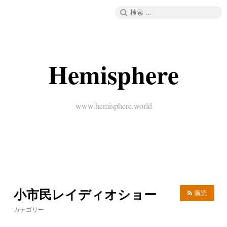
コ
検
メニュー
ン
索:
テ
ン
ツ
へ
Hemisphere
ス
キ
ッ
プ
www.hemisphere.world
小市民レイディオショー
購読
カテゴリー