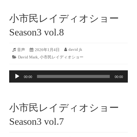
小市民レイディオショー
Season3 vol.8
2026
david jk
フ
音声
投
2026年1月4日
投
年
ォ
稿
稿
カ
David Mark
,
小市民レイディオショー
1
ー
日:
者:
テ
月
マ
ゴ
2
ッ
音
リ
日
ト:
00:00
00:00
ー:
声
プ
レ
ー
小市民レイディオショー
ヤ
ー
Season3 vol.7