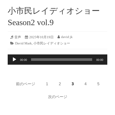
ー
小市民レイディオショー
ヤ
ー
Season2 vol.9
2025
david jk
フ
音声
投
2025年10月19日
投
年
ォ
稿
稿
カ
David Mark
,
小市民レイディオショー
10
ー
日:
者:
テ
月
マ
ゴ
18
ッ
音
リ
日
ト:
00:00
00:00
ー:
声
プ
レ
ペ
ー
前のページ
ペ
1
ペ
2
ペ
3
ペ
4
ペ
5
ヤ
ー
ー
ー
ー
ー
ー
ー
ジ:
ジ:
ジ:
ジ:
ジ:
ジ
次のページ
送
り