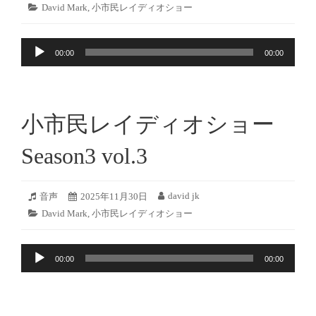
年
ォ
稿
稿
カ
David Mark
,
小市民レイディオショー
12
ー
日:
者:
テ
月
マ
ゴ
6
ッ
音
リ
日
ト:
00:00
00:00
ー:
声
プ
レ
ー
小市民レイディオショー
ヤ
ー
Season3 vol.3
2025
david jk
フ
音声
投
2025年11月30日
投
年
ォ
稿
稿
カ
David Mark
,
小市民レイディオショー
11
ー
日:
者:
テ
月
マ
ゴ
29
ッ
音
リ
日
ト:
00:00
00:00
ー:
声
プ
レ
ー