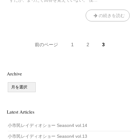
雨
の続きを読む
音
ペ
前のページ
ペ
1
ペ
2
ペ
3
ー
ー
ー
ー
ジ:
ジ:
ジ:
ジ
送
Archive
り
A
r
c
h
i
v
Latest Articles
e
小市民レイディオショー Season4 vol.14
小市民レイディオショー Season4 vol.13