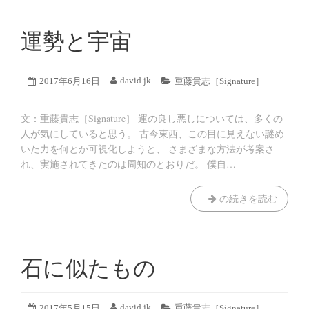
運勢と宇宙
2019
david jk
投
2017年6月16日
投
カ
重藤貴志［Signature］
年
稿
稿
テ
8
日:
者:
ゴ
月
文：重藤貴志［Signature］ 運の良し悪しについては、多くの
リ
19
ー:
人が気にしていると思う。 古今東西、この目に見えない謎め
日
いた力を何とか可視化しようと、 さまざまな方法が考案さ
れ、実施されてきたのは周知のとおりだ。 僕自…
運
の続きを読む
勢
と
宇
宙
石に似たもの
2019
david jk
投
2017年5月15日
投
カ
重藤貴志［Signature］