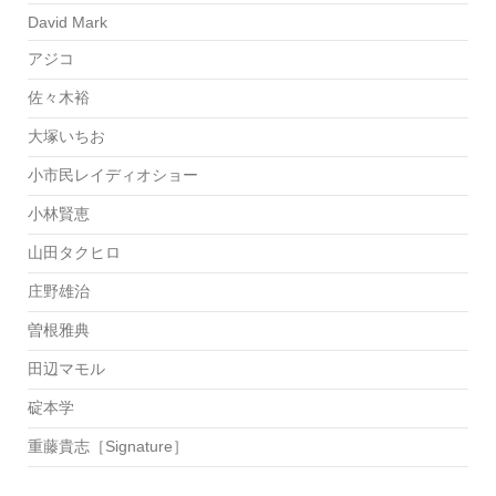
David Mark
アジコ
佐々木裕
大塚いちお
小市民レイディオショー
小林賢恵
山田タクヒロ
庄野雄治
曽根雅典
田辺マモル
碇本学
重藤貴志［Signature］