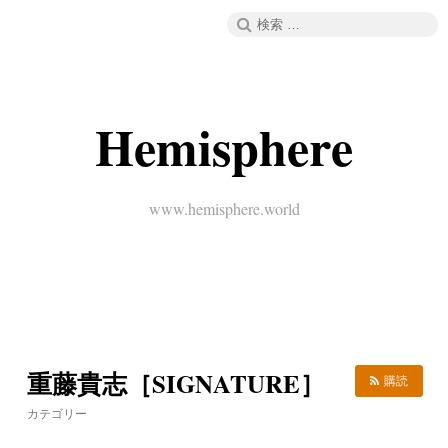
コ
検
メニュー
ン
索:
テ
ン
ツ
へ
Hemisphere
ス
キ
ッ
プ
www.hemisphere.world
重藤貴志［SIGNATURE］
購読
カテゴリー