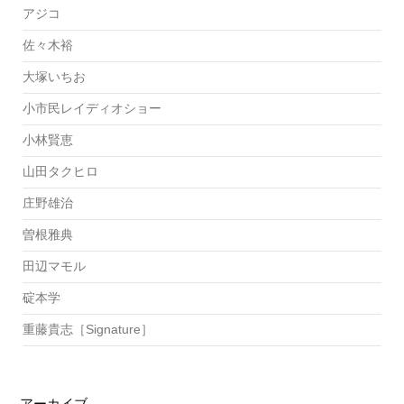
アジコ
佐々木裕
大塚いちお
小市民レイディオショー
小林賢恵
山田タクヒロ
庄野雄治
曽根雅典
田辺マモル
碇本学
重藤貴志［Signature］
アーカイブ