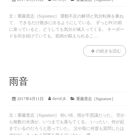
年
稿
稿
テ
8
日:
者:
ゴ
月
文：重藤貴志［Signature］ 運動不足の解消と気分転換を兼ね
リ
19
ー:
て、 できるだけ散歩に出るようにしている。 ずっとPCの前
日
に座っていると、どうしても気分が滅入ってくる。 キーボー
ドを叩き続けていても、筋肉が鍛えられるこ…
石
の続きを読む
に
似
た
も
雨音
の
2019
david jk
投
2017年4月11日
投
カ
重藤貴志［Signature］
年
稿
稿
テ
8
日:
者:
ゴ
月
文：重藤貴志［Signature］ 幼い頃、雨が不思議だった。 空か
リ
19
ー:
ら無数の水滴が、いつまでも落ちてくる。 いったい、何が起
日
きているのだろうと思っていた。 父や母に何度も質問したは
ずだが、まったく回答を覚えていない。 僕…