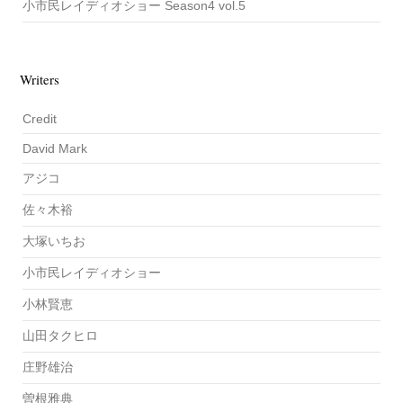
小市民レイディオショー Season4 vol.5
Writers
Credit
David Mark
アジコ
佐々木裕
大塚いちお
小市民レイディオショー
小林賢恵
山田タクヒロ
庄野雄治
曽根雅典