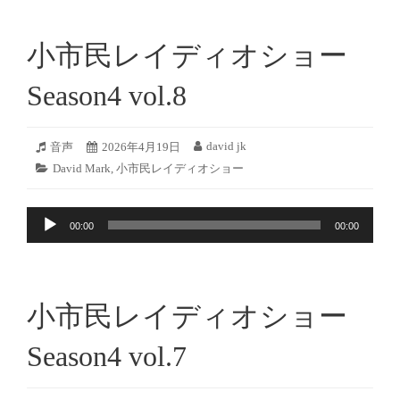
レ
ー
小市民レイディオショー
ヤ
ー
Season4 vol.8
2026
david jk
フ
音声
投
2026年4月19日
投
年
ォ
稿
稿
カ
David Mark
,
小市民レイディオショー
4
ー
日:
者:
テ
月
マ
ゴ
18
ッ
音
リ
日
ト:
00:00
00:00
ー:
声
プ
レ
ー
小市民レイディオショー
ヤ
ー
Season4 vol.7