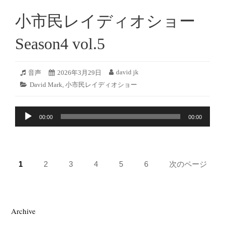
ー
小市民レイディオショー
ヤ
ー
Season4 vol.5
2026
david jk
フ
音声
投
2026年3月29日
投
年
ォ
稿
稿
カ
David Mark
,
小市民レイディオショー
3
ー
日:
者:
テ
月
マ
ゴ
28
ッ
音
リ
日
ト:
00:00
00:00
ー:
声
プ
レ
ペ
ー
ペ
1
ペ
2
ペ
3
ペ
4
ペ
5
ペ
6
次のページ
ヤ
ー
ー
ー
ー
ー
ー
ー
ー
ジ:
ジ:
ジ:
ジ:
ジ:
ジ:
ジ
送
Archive
り