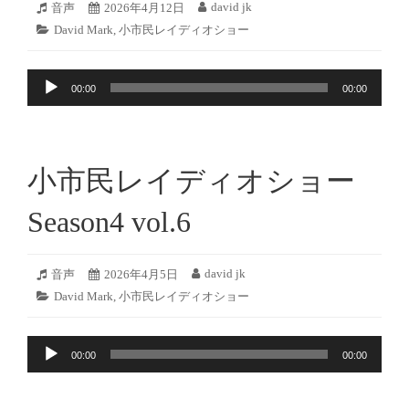
2026
david jk
フ
音声
投
2026年4月12日
投
年
ォ
稿
稿
カ
David Mark
,
小市民レイディオショー
4
ー
日:
者:
テ
月
マ
ゴ
11
ッ
音
リ
日
ト:
00:00
00:00
ー:
声
プ
レ
ー
小市民レイディオショー
ヤ
ー
Season4 vol.6
2026
david jk
フ
音声
投
2026年4月5日
投
年
ォ
稿
稿
カ
David Mark
,
小市民レイディオショー
4
ー
日:
者:
テ
月
マ
ゴ
4
ッ
音
リ
日
ト:
00:00
00:00
ー:
声
プ
レ