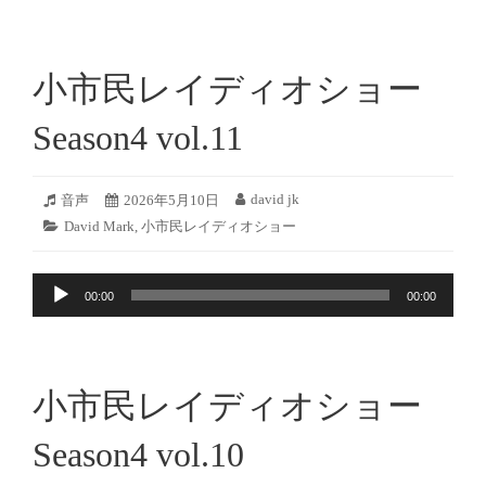
プ
レ
ー
小市民レイディオショー
ヤ
ー
Season4 vol.11
2026
david jk
フ
音声
投
2026年5月10日
投
年
ォ
稿
稿
カ
David Mark
,
小市民レイディオショー
5
ー
日:
者:
テ
月
マ
ゴ
9
ッ
音
リ
日
ト:
00:00
00:00
ー:
声
プ
レ
ー
小市民レイディオショー
ヤ
ー
Season4 vol.10