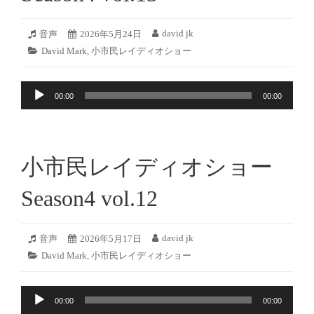
2026
david jk
フ
音声
投
2026年5月24日
投
年
ォ
稿
稿
カ
David Mark
,
小市民レイディオショー
5
ー
日:
者:
テ
月
マ
ゴ
23
ッ
音
リ
日
ト:
00:00
00:00
ー:
声
プ
レ
ー
小市民レイディオショー
ヤ
ー
Season4 vol.12
2026
david jk
フ
音声
投
2026年5月17日
投
年
ォ
稿
稿
カ
David Mark
,
小市民レイディオショー
5
ー
日:
者:
テ
月
マ
ゴ
16
ッ
音
リ
日
ト:
00:00
00:00
ー:
声