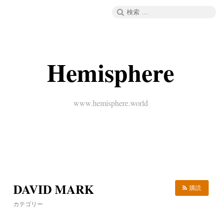
コ
検
メニュー
ン
索:
テ
ン
ツ
へ
Hemisphere
ス
キ
ッ
プ
www.hemisphere.world
DAVID MARK
購読
カテゴリー