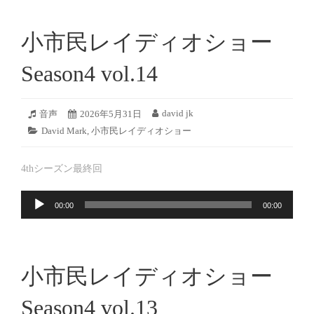
小市民レイディオショー
Season4 vol.14
2026
david jk
フ
音声
投
2026年5月31日
投
年
ォ
稿
稿
カ
David Mark
,
小市民レイディオショー
5
ー
日:
者:
テ
月
マ
ゴ
30
ッ
4thシーズン最終回
リ
日
ト:
ー:
音
00:00
00:00
声
プ
レ
ー
小市民レイディオショー
ヤ
ー
Season4 vol.13