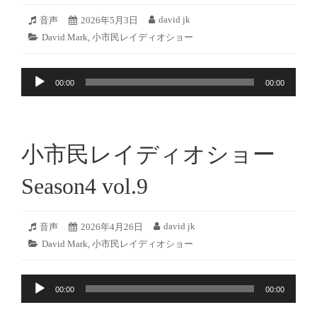
2026
david jk
フ
音声
投
2026年5月3日
投
年
ォ
稿
稿
カ
David Mark
,
小市民レイディオショー
5
ー
日:
者:
テ
月
マ
ゴ
2
ッ
音
リ
日
ト:
00:00
00:00
ー:
声
プ
レ
ー
小市民レイディオショー
ヤ
ー
Season4 vol.9
2026
david jk
フ
音声
投
2026年4月26日
投
年
ォ
稿
稿
カ
David Mark
,
小市民レイディオショー
4
ー
日:
者:
テ
月
マ
ゴ
25
ッ
音
リ
日
ト:
00:00
00:00
ー:
声
プ