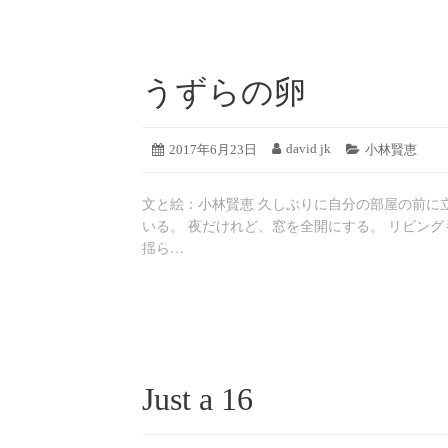
うずらの卵
2019
david jk
投
2017年6月23日
投
カ
小林賢恵
年
稿
稿
テ
8
日:
者:
ゴ
月
文と絵：小林賢恵 久しぶりに自分の部屋の前に立
リ
19
ー:
いる。 夜だけれど、窓を全開にする。 リビング
日
揺ら…
Just a 16