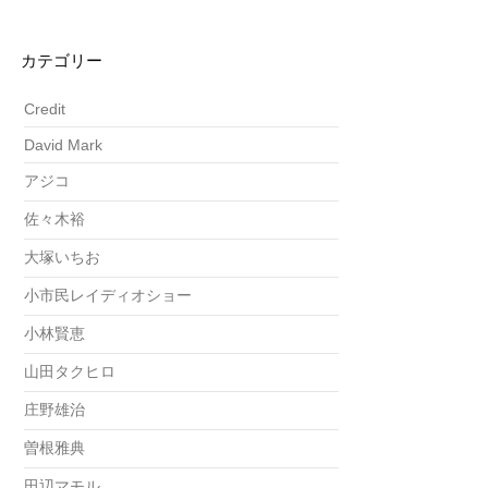
カテゴリー
Credit
David Mark
アジコ
佐々木裕
大塚いちお
小市民レイディオショー
小林賢恵
山田タクヒロ
庄野雄治
曽根雅典
田辺マモル