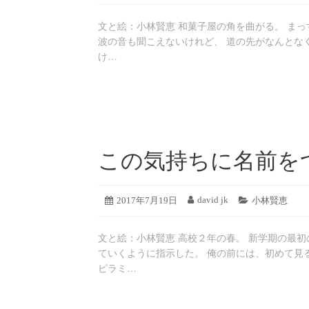
稿
稿
テ
8
日:
者:
ゴ
月
文と絵：小林賢恵 和菓子屋の角を曲がる。 まっ
リ
19
ー:
波の音も聞こえないけれど、 道の先がなんとなく
日
け…
この気持ちに名前を
2019
david jk
投
2017年7月19日
投
カ
小林賢恵
年
稿
稿
テ
8
日:
者:
ゴ
月
文と絵：小林賢恵 高校２年の春。 新学期の最初
リ
19
ー:
ていくように指示した。 俺の前には、初めて見
日
ピラミ…