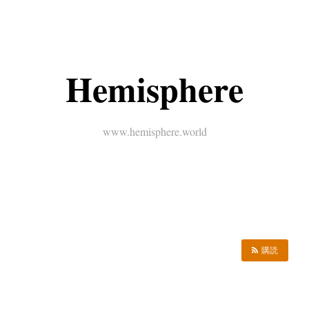
Hemisphere
www.hemisphere.world
購読