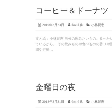
コーヒー＆ドーナツ
2019
david jk
投
2019年2月23日
投
カ
小林賢恵
年
稿
稿
テ
8
日:
者:
ゴ
月
文と絵：小林賢恵 自分の飲みたいもの、食べた
リ
19
ー:
ているから。 その飲みものや食べものの香りや
日
間や行動…
金曜日の夜
2019
david jk
投
2018年3月31日
投
カ
小林賢恵
年
稿
稿
テ
8
日:
者:
ゴ