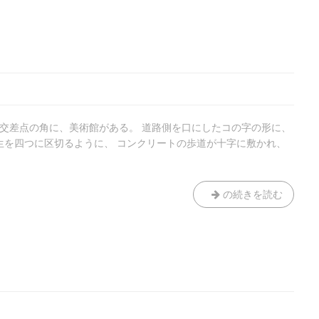
日
和
の交差点の角に、美術館がある。 道路側を口にしたコの字の形に、
生を四つに区切るように、 コンクリートの歩道が十字に敷かれ、
美
の続きを読む
術
館
通
り