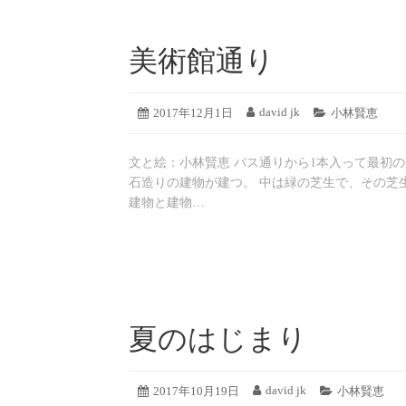
美術館通り
2019
david jk
投
2017年12月1日
投
カ
小林賢恵
年
稿
稿
テ
8
日:
者:
ゴ
月
文と絵：小林賢恵 バス通りから1本入って最初
リ
19
ー:
石造りの建物が建つ。 中は緑の芝生で、その芝
日
建物と建物…
夏のはじまり
2019
david jk
投
2017年10月19日
投
カ
小林賢恵
年