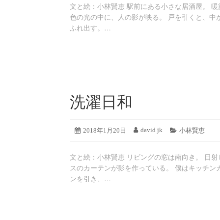
月
文と絵：小林賢恵 駅前にある小さな居酒屋。 
リ
19
ー:
色の光の中に、人の影が映る。 戸を引くと、中
日
ふれ出す。…
洗濯日和
2019
david jk
投
2018年1月20日
投
カ
小林賢恵
年
稿
稿
テ
8
日:
者:
ゴ
月
文と絵：小林賢恵 リビングの窓は南向き。 日
リ
19
ー:
スのカーテンが影を作っている。 僕はキッチン
日
ンを引き、…