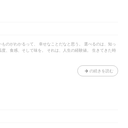
いものがわかるって、 幸せなことだなと思う。 選べるのは、知っ
温度、食感、そして味を。 それは、人生の経験値。 生きてきた時
コ
の続きを読む
ー
ヒ
ー
＆
ド
ー
ナ
ツ