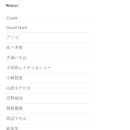
Writers
Credit
David Mark
アジコ
佐々木裕
大塚いちお
小市民レイディオショー
小林賢恵
山田タクヒロ
庄野雄治
曽根雅典
田辺マモル
碇本学