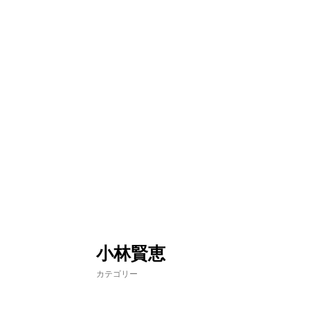
コ
ン
テ
ン
ツ
へ
ス
キ
ッ
プ
小林賢恵
カテゴリー