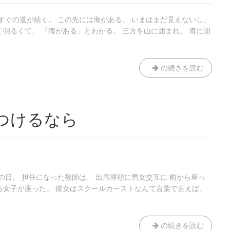
すぐの道が続く。 この先には海がある。 いまはまだ見えないし、
明るくて、 「海がある」とわかる。 三方を山に囲まれ、 海に開
夏
の続きを読む
の
は
じ
ま
つけるなら
り
の日。 担任になった教師は、 出席簿順に男女交互に 前から座っ
る女子が座った。 彼女はスクールカーストなんて言葉で言えば、
こ
の続きを読む