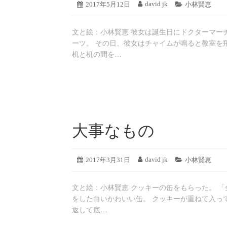
2019
david jk
投
2017年5月12日
投
カ
小林賢恵
年
稿
稿
テ
8
日:
者:
ゴ
月
文と絵：小林賢恵 彼女は誕生日にドクターマー
リ
19
ー:
ーツ。 その日、彼女はチャイムが鳴ると教室を
日
机と机の間を…
大事なもの
2019
david jk
投
2017年3月31日
投
カ
小林賢恵
年
稿
稿
テ
8
日:
者:
ゴ
月
文と絵：小林賢恵 クッキーの缶をもらった。 
リ
19
ー:
をした白いかわいい缶。 クッキーが重ねて入っ
日
返して底…