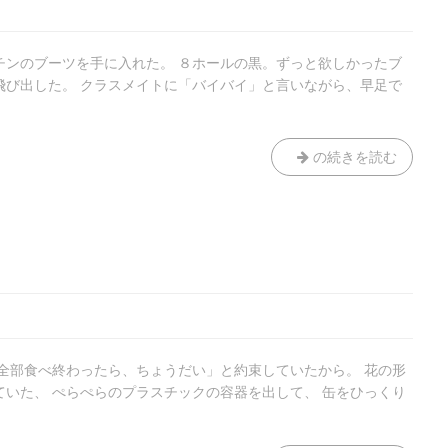
チンのブーツを手に入れた。 ８ホールの黒。ずっと欲しかったブ
飛び出した。 クラスメイトに「バイバイ」と言いながら、早足で
Just
の続きを読む
a
16
「全部食べ終わったら、ちょうだい」と約束していたから。 花の形
ていた、 ぺらぺらのプラスチックの容器を出して、 缶をひっくり