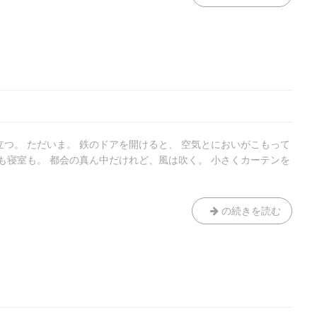
の
気
持
ち
に
名
前
を
つ
つ。 ただいま。 鉄のドアを開けると、 空気とにおいがこもって
け
も寝室も。 都会の真ん中だけれど、風は吹く。 小さくカーテンを
る
な
ら
う
の続きを読む
ず
ら
の
卵