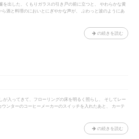
暖簾を出した、くもりガラスの引き戸の前に立つと、 やわらかな黄
から酒と料理のにおいとにぎやかな声が、 ぶわっと波のようにあ
金
の続きを読む
曜
日
の
夜
射しが入ってきて、フローリングの床を明るく照らし、 そしてレー
カウンターのコーヒーメーカーのスイッチを入れたあと、 カーテ
洗
の続きを読む
濯