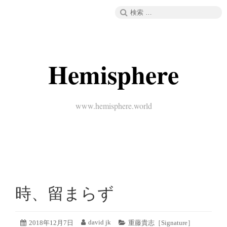
コ
検
メニュー
ン
索:
テ
ン
ツ
へ
Hemisphere
ス
キ
ッ
プ
www.hemisphere.world
時、留まらず
2019
david jk
投
2018年12月7日
投
カ
重藤貴志［Signature］