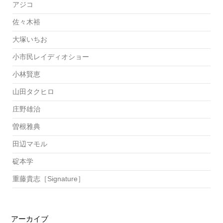
アジコ
佐々木裕
大塚いちお
小市民レイディオショー
小林賢恵
山田タクヒロ
庄野雄治
曽根雅典
田辺マモル
碇本学
重藤貴志［Signature］
アーカイブ