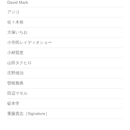
David Mark
アジコ
佐々木裕
大塚いちお
小市民レイディオショー
小林賢恵
山田タクヒロ
庄野雄治
曽根雅典
田辺マモル
碇本学
重藤貴志［Signature］