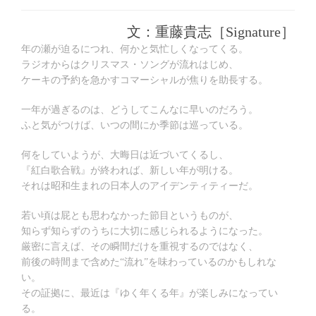
年
稿
稿
テ
8
日:
者:
ゴ
月
文：重藤貴志［Signature］
リ
19
ー:
年の瀬が迫るにつれ、何かと気忙しくなってくる。
日
ラジオからはクリスマス・ソングが流れはじめ、
ケーキの予約を急かすコマーシャルが焦りを助長する。
一年が過ぎるのは、どうしてこんなに早いのだろう。
ふと気がつけば、いつの間にか季節は巡っている。
何をしていようが、大晦日は近づいてくるし、
『紅白歌合戦』が終われば、新しい年が明ける。
それは昭和生まれの日本人のアイデンティティーだ。
若い頃は屁とも思わなかった節目というものが、
知らず知らずのうちに大切に感じられるようになった。
厳密に言えば、その瞬間だけを重視するのではなく、
前後の時間まで含めた“流れ”を味わっているのかもしれな
い。
その証拠に、最近は『ゆく年くる年』が楽しみになってい
る。