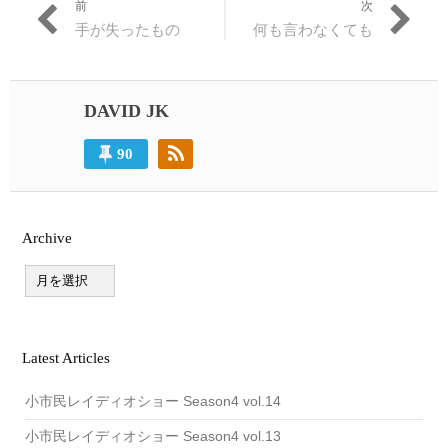
前
次
投
過
次
手が失ったもの
何も言わなくても
稿
去
の
の
投
ナ
投
稿:
ビ
稿:
DAVID JK
ゲ
90
ー
シ
ョ
Archive
ン
A
r
c
h
i
v
Latest Articles
e
小市民レイディオショー Season4 vol.14
小市民レイディオショー Season4 vol.13