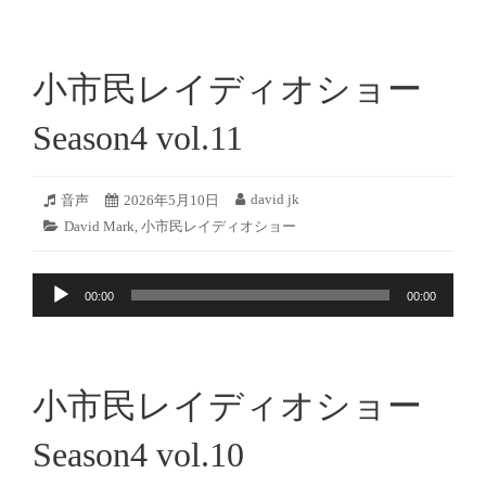
プ
レ
ー
小市民レイディオショー
ヤ
ー
Season4 vol.11
2026
david jk
フ
音声
投
2026年5月10日
投
年
ォ
稿
稿
カ
David Mark
,
小市民レイディオショー
5
ー
日:
者:
テ
月
マ
ゴ
9
ッ
音
リ
日
ト:
00:00
00:00
ー:
声
プ
レ
ー
小市民レイディオショー
ヤ
ー
Season4 vol.10