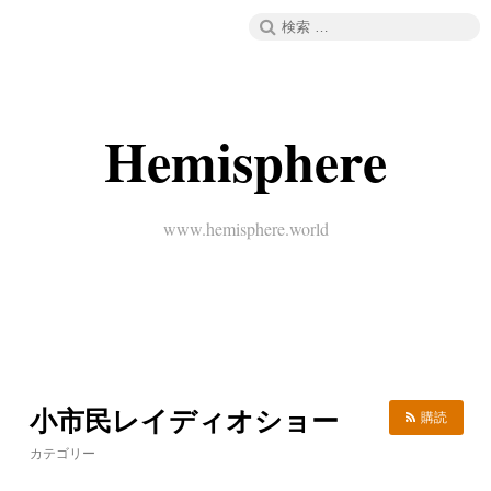
コ
検
メニュー
ン
索:
テ
ン
ツ
へ
Hemisphere
ス
キ
ッ
プ
www.hemisphere.world
小市民レイディオショー
購読
カテゴリー