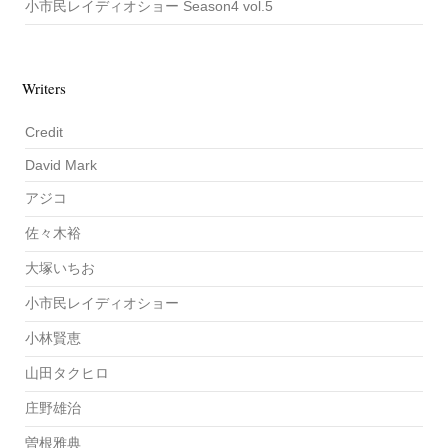
小市民レイディオショー Season4 vol.5
Writers
Credit
David Mark
アジコ
佐々木裕
大塚いちお
小市民レイディオショー
小林賢恵
山田タクヒロ
庄野雄治
曽根雅典