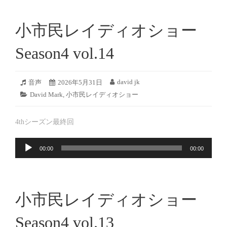
小市民レイディオショー
Season4 vol.14
2026
david jk
フ
音声
投
2026年5月31日
投
年
ォ
稿
稿
カ
David Mark
,
小市民レイディオショー
5
ー
日:
者:
テ
月
マ
ゴ
30
ッ
4thシーズン最終回
リ
日
ト:
ー:
音
00:00
00:00
声
プ
レ
ー
小市民レイディオショー
ヤ
ー
Season4 vol.13