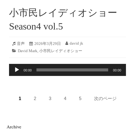
ー
小市民レイディオショー
ヤ
ー
Season4 vol.5
2026
david jk
フ
音声
投
2026年3月29日
投
年
ォ
稿
稿
カ
David Mark
,
小市民レイディオショー
3
ー
日:
者:
テ
月
マ
ゴ
28
ッ
音
リ
日
ト:
00:00
00:00
ー:
声
プ
レ
ペ
ー
ペ
1
ペ
2
ペ
3
ペ
4
ペ
5
次のページ
ヤ
ー
ー
ー
ー
ー
ー
ー
ジ:
ジ:
ジ:
ジ:
ジ:
ジ
送
Archive
り