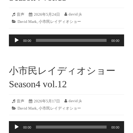
2026
david jk
フ
音声
投
2026年5月24日
投
年
ォ
稿
稿
カ
David Mark
,
小市民レイディオショー
5
ー
日:
者:
テ
月
マ
ゴ
23
ッ
音
リ
日
ト:
00:00
00:00
ー:
声
プ
レ
ー
小市民レイディオショー
ヤ
ー
Season4 vol.12
2026
david jk
フ
音声
投
2026年5月17日
投
年
ォ
稿
稿
カ
David Mark
,
小市民レイディオショー
5
ー
日:
者:
テ
月
マ
ゴ
16
ッ
音
リ
日
ト:
00:00
00:00
ー:
声