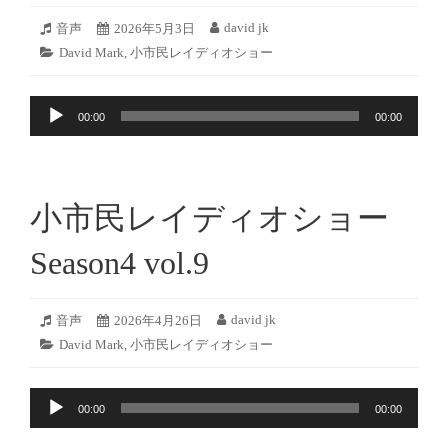
2026
david jk
フ
音声
投
2026年5月3日
投
年
ォ
稿
稿
カ
David Mark
,
小市民レイディオショー
5
ー
日:
者:
テ
月
マ
ゴ
2
ッ
音
リ
日
ト:
00:00
00:00
ー:
声
プ
レ
ー
小市民レイディオショー
ヤ
ー
Season4 vol.9
2026
david jk
フ
音声
投
2026年4月26日
投
年
ォ
稿
稿
カ
David Mark
,
小市民レイディオショー
4
ー
日:
者:
テ
月
マ
ゴ
25
ッ
音
リ
日
ト:
00:00
00:00
ー:
声
プ