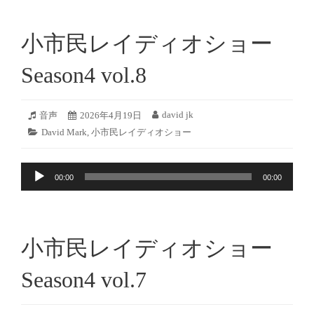
レ
ー
小市民レイディオショー
ヤ
ー
Season4 vol.8
2026
david jk
フ
音声
投
2026年4月19日
投
年
ォ
稿
稿
カ
David Mark
,
小市民レイディオショー
4
ー
日:
者:
テ
月
マ
ゴ
18
ッ
音
リ
日
ト:
00:00
00:00
ー:
声
プ
レ
ー
小市民レイディオショー
ヤ
ー
Season4 vol.7