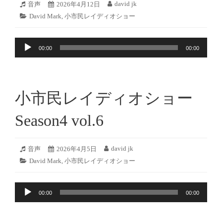
2026
david jk
フ
音声
投
2026年4月12日
投
年
ォ
稿
稿
カ
David Mark
,
小市民レイディオショー
4
ー
日:
者:
テ
月
マ
ゴ
11
ッ
音
リ
日
ト:
00:00
00:00
ー:
声
プ
レ
ー
小市民レイディオショー
ヤ
ー
Season4 vol.6
2026
david jk
フ
音声
投
2026年4月5日
投
年
ォ
稿
稿
カ
David Mark
,
小市民レイディオショー
4
ー
日:
者:
テ
月
マ
ゴ
4
ッ
音
リ
日
ト:
00:00
00:00
ー:
声
プ
レ