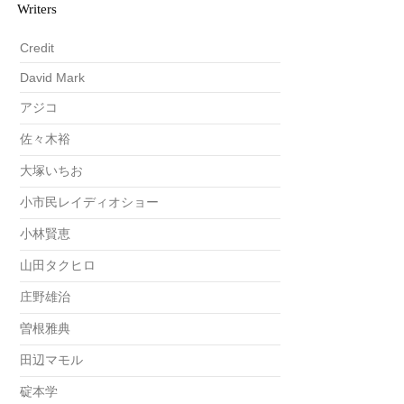
Writers
Credit
David Mark
アジコ
佐々木裕
大塚いちお
小市民レイディオショー
小林賢恵
山田タクヒロ
庄野雄治
曽根雅典
田辺マモル
碇本学