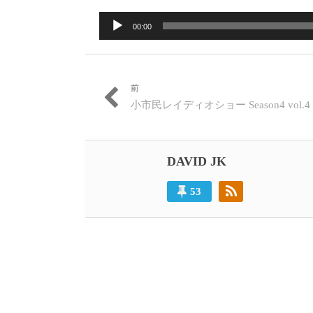
3
ー
日:
者:
ゴ
月
音
マ
リ
00:00
28
ッ
ー:
声
日
ト:
プ
レ
ー
前
投
ヤ
過
小市民レイディオショー Season4 vol.4
ー
稿
去
の
ナ
投
ビ
稿:
DAVID JK
ゲ
53
ー
シ
ョ
ン