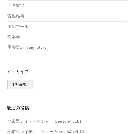
庄野雄治
曽根雅典
田辺マモル
碇本学
重藤貴志［Signature］
アーカイブ
ア
ー
カ
イ
ブ
最近の投稿
小市民レイディオショー Season4 vol.14
小市民レイディオショー Season4 vol.13