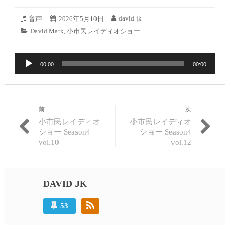
2026
david jk
フ
音声
投
2026年5月10日
投
年
ォ
稿
稿
カ
David Mark
,
小市民レイディオショー
5
ー
日:
者:
テ
月
マ
ゴ
9
ッ
音
リ
日
ト:
00:00
00:00
ー:
声
プ
レ
ー
前
次
投
ヤ
過
次
小市民レイディオ
小市民レイディオ
ー
稿
去
の
ショー Season4
ショー Season4
の
投
vol.10
vol.12
ナ
投
稿:
ビ
稿:
ゲ
DAVID JK
ー
53
シ
ョ