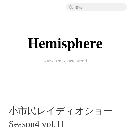
コ
検
メニュー
ン
索:
テ
ン
ツ
へ
Hemisphere
ス
キ
ッ
プ
www.hemisphere.world
小市民レイディオショー
Season4 vol.11