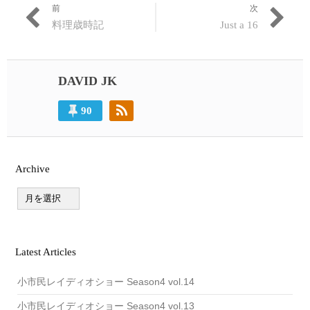
前
次
投
過
次
料理歳時記
Just a 16
稿
去
の
の
投
ナ
投
稿:
ビ
稿:
DAVID JK
ゲ
90
ー
シ
ョ
Archive
ン
A
r
c
h
i
v
Latest Articles
e
小市民レイディオショー Season4 vol.14
小市民レイディオショー Season4 vol.13