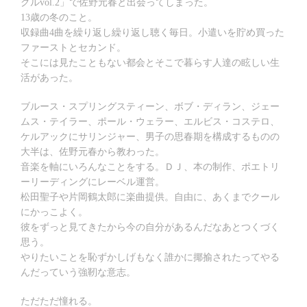
グルvol.2」で佐野元春と出会ってしまった。
13歳の冬のこと。
収録曲4曲を繰り返し繰り返し聴く毎日。小遣いを貯め買った
ファーストとセカンド。
そこには見たこともない都会とそこで暮らす人達の眩しい生
活があった。
ブルース・スプリングスティーン、ボブ・ディラン、ジェー
ムス・テイラー、ポール・ウェラー、エルビス・コステロ、
ケルアックにサリンジャー、男子の思春期を構成するものの
大半は、佐野元春から教わった。
音楽を軸にいろんなことをする。ＤＪ、本の制作、ポエトリ
ーリーディングにレーベル運営。
松田聖子や片岡鶴太郎に楽曲提供。自由に、あくまでクール
にかっこよく。
彼をずっと見てきたから今の自分があるんだなあとつくづく
思う。
やりたいことを恥ずかしげもなく誰かに揶揄されたってやる
んだっていう強靭な意志。
ただただ憧れる。