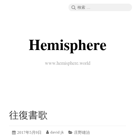
コ
検
メニュー
ン
索:
テ
ン
ツ
へ
Hemisphere
ス
キ
ッ
プ
www.hemisphere.world
往復書歌
2019
david jk
投
2017年5月9日
投
カ
庄野雄治