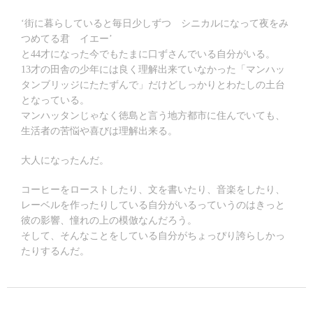
‘街に暮らしていると毎日少しずつ シニカルになって夜をみ
つめてる君 イエー’
と44才になった今でもたまに口ずさんでいる自分がいる。
13才の田舎の少年には良く理解出来ていなかった「マンハッ
タンブリッジにたたずんで」だけどしっかりとわたしの土台
となっている。
マンハッタンじゃなく徳島と言う地方都市に住んでいても、
生活者の苦悩や喜びは理解出来る。
大人になったんだ。
コーヒーをローストしたり、文を書いたり、音楽をしたり、
レーベルを作ったりしている自分がいるっていうのはきっと
彼の影響、憧れの上の模倣なんだろう。
そして、そんなことをしている自分がちょっぴり誇らしかっ
たりするんだ。