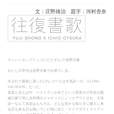
年
稿
稿
テ
8
日:
者:
ゴ
月
文：庄野雄治 題字：河村杏奈
リ
19
ー:
日
マンハッタンブリッジにたたずんで/佐野元春
わたしの半分は佐野元春で出来ている。
生まれて最初に買ったLPレコードは大滝詠一の「A LONG
VACATION」だった。
音楽と言えばザ・ベストテンが全てという田舎の小学生が親
戚の家で見た永井博のジャケットにノックアウトされ、大滝
詠一なんて名前はもちろん、どんな音かも知らずに購入し来
る日も来る日も聴いていた時に出た「ナイアガラトライアン