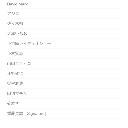
David Mark
アジコ
佐々木裕
大塚いちお
小市民レイディオショー
小林賢恵
山田タクヒロ
庄野雄治
曽根雅典
田辺マモル
碇本学
重藤貴志［Signature］