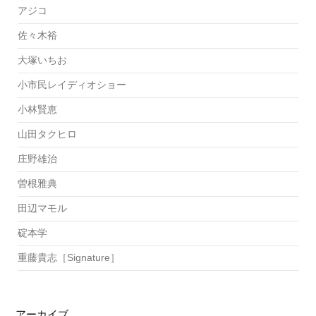
アジコ
佐々木裕
大塚いちお
小市民レイディオショー
小林賢恵
山田タクヒロ
庄野雄治
曽根雅典
田辺マモル
碇本学
重藤貴志［Signature］
アーカイブ