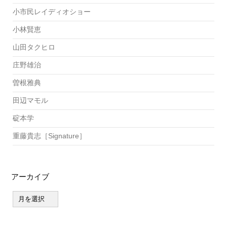
小市民レイディオショー
小林賢恵
山田タクヒロ
庄野雄治
曽根雅典
田辺マモル
碇本学
重藤貴志［Signature］
アーカイブ
ア
ー
カ
イ