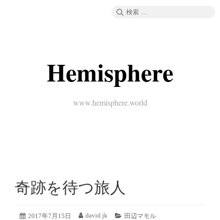
コ
検
メニュー
ン
索:
テ
ン
ツ
へ
Hemisphere
ス
キ
ッ
プ
www.hemisphere.world
奇跡を待つ旅人
2019
david jk
投
2017年7月15日
投
カ
田辺マモル