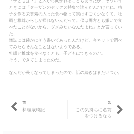
「子どもは？」と人から聞かれることもあったが、そういう
ときには「ターザンのセックス特集で読んだんだけどね、精
子を作る栄養素の入った食べ物って実はすごく少なくて、牡
蠣と椎茸からしか摂れないんだって。僕は両方とも嫌いで食
べたことがないから、ダメみたいなんだよね」とか言ってい
た。
雑誌には確かにそう書いてあったんだけど、今ネットで調べ
てみたらそんなことはないようである。
牡蠣と椎茸を食べなくとも、子どもはできるのだ。
そう、できてしまったのだ。
なんだか長くなってしまったので、話の続きはまたいつか。
前
次
投
過
次
料理歳時記
この気持ちに名前
稿
去
の
をつけるなら
の
投
ナ
投
稿:
ビ
稿: