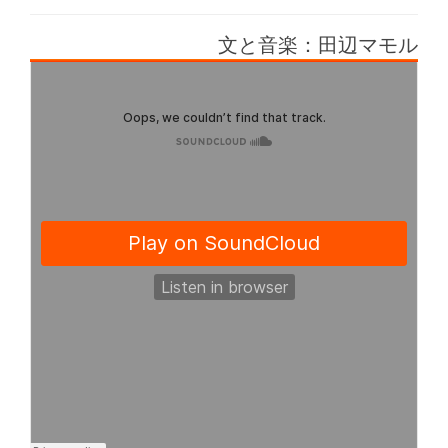
年
稿
稿
テ
8
日:
者:
ゴ
月
文と音楽：田辺マモル
リ
18
ー:
日