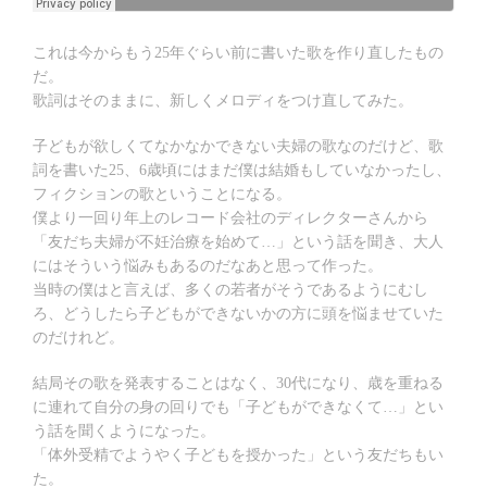
これは今からもう25年ぐらい前に書いた歌を作り直したもの
だ。
歌詞はそのままに、新しくメロディをつけ直してみた。
子どもが欲しくてなかなかできない夫婦の歌なのだけど、歌
詞を書いた25、6歳頃にはまだ僕は結婚もしていなかったし、
フィクションの歌ということになる。
僕より一回り年上のレコード会社のディレクターさんから
「友だち夫婦が不妊治療を始めて…」という話を聞き、大人
にはそういう悩みもあるのだなあと思って作った。
当時の僕はと言えば、多くの若者がそうであるようにむし
ろ、どうしたら子どもができないかの方に頭を悩ませていた
のだけれど。
結局その歌を発表することはなく、30代になり、歳を重ねる
に連れて自分の身の回りでも「子どもができなくて…」とい
う話を聞くようになった。
「体外受精でようやく子どもを授かった」という友だちもい
た。