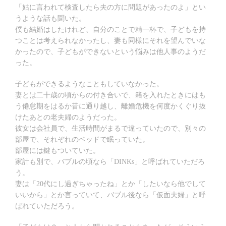
「姑に言われて検査したら夫の方に問題があったのよ」とい
うような話も聞いた。
僕も結婚はしたけれど、自分のことで精一杯で、子どもを持
つことは考えられなかったし、妻も同様にそれを望んでいな
かったので、子どもができないという悩みは他人事のようだ
った。
子どもができるようなこともしていなかった。
妻とは二十歳の頃からの付き合いで、籍を入れたときにはも
う倦怠期をはるか昔に通り越し、離婚危機を何度かくぐり抜
けたあとの老夫婦のようだった。
彼女は会社員で、生活時間がまるで違っていたので、別々の
部屋で、それぞれのベッドで眠っていた。
部屋には鍵もついていた。
家計も別で、バブルの頃なら「DINKs」と呼ばれていただろ
う。
妻は「20代にし過ぎちゃったね」とか「したいなら他でして
いいから」とか言っていて、バブル後なら「仮面夫婦」と呼
ばれていただろう。