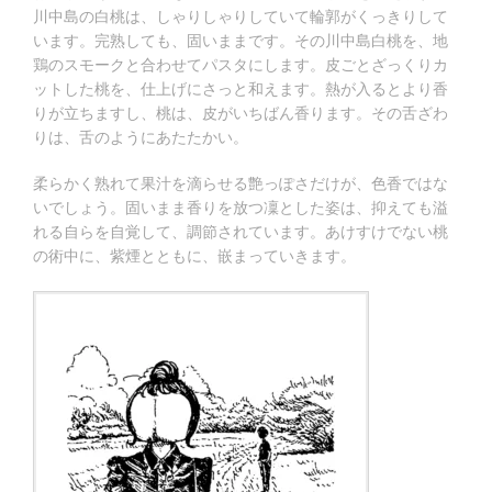
川中島の白桃は、しゃりしゃりしていて輪郭がくっきりして
います。完熟しても、固いままです。その川中島白桃を、地
鶏のスモークと合わせてパスタにします。皮ごとざっくりカ
ットした桃を、仕上げにさっと和えます。熱が入るとより香
りが立ちますし、桃は、皮がいちばん香ります。その舌ざわ
りは、舌のようにあたたかい。
柔らかく熟れて果汁を滴らせる艶っぽさだけが、色香ではな
いでしょう。固いまま香りを放つ凜とした姿は、抑えても溢
れる自らを自覚して、調節されています。あけすけでない桃
の術中に、紫煙とともに、嵌まっていきます。