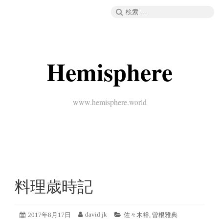
コ
検
メニュー
ン
索:
テ
ン
ツ
へ
Hemisphere
ス
キ
ッ
プ
www.hemisphere.world
料理歳時記
2019
david jk
投
2017年8月17日
投
カ
佐々木裕
,
曽根雅典