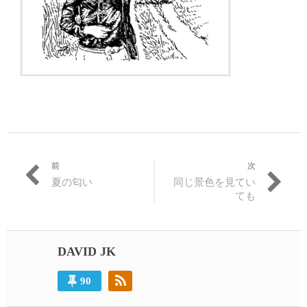
前
次
投
過
次
夏の匂い
同じ景色を見てい
稿
去
の
ても
の
投
ナ
投
稿:
ビ
稿:
DAVID JK
ゲ
ー
90
シ