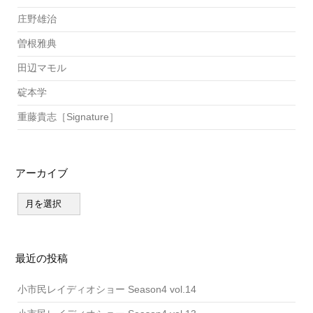
庄野雄治
曽根雅典
田辺マモル
碇本学
重藤貴志［Signature］
アーカイブ
ア
ー
カ
イ
ブ
最近の投稿
小市民レイディオショー Season4 vol.14