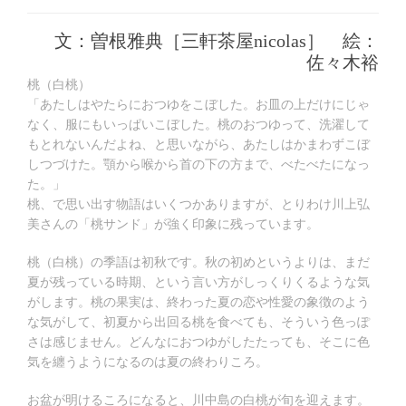
年
稿
稿
テ
8
日:
者:
ゴ
月
文：曽根雅典［三軒茶屋nicolas］ 絵：
リ
19
ー:
佐々木裕
日
桃（白桃）
「あたしはやたらにおつゆをこぼした。お皿の上だけにじゃ
なく、服にもいっぱいこぼした。桃のおつゆって、洗濯して
もとれないんだよね、と思いながら、あたしはかまわずこぼ
しつづけた。顎から喉から首の下の方まで、べたべたになっ
た。」
桃、で思い出す物語はいくつかありますが、とりわけ川上弘
美さんの「桃サンド」が強く印象に残っています。
桃（白桃）の季語は初秋です。秋の初めというよりは、まだ
夏が残っている時期、という言い方がしっくりくるような気
がします。桃の果実は、終わった夏の恋や性愛の象徴のよう
な気がして、初夏から出回る桃を食べても、そういう色っぽ
さは感じません。どんなにおつゆがしたたっても、そこに色
気を纏うようになるのは夏の終わりころ。
お盆が明けるころになると、川中島の白桃が旬を迎えます。