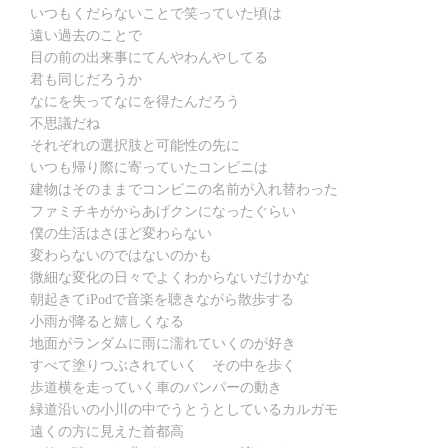
いつもくだらないことで笑っていた頃は
遠い過去のことで
目の前の出来事にてんやわんやしてる
君も同じだろうか
なにを失ってなにを得たんだろう
不思議だね
それぞれの選択肢と可能性の先に
いつも帰り際に寄っていたコンビニは
建物はそのままでコンビニの名前が入れ替わった
ファミチキがからあげクンになったぐらい
僕の生活はさほど変わらない
変わらないのではないのかも
微細な変化の日々でよくわからないだけかな
朝起きてiPodで音楽を聴きながら散歩する
小雨が降ると嬉しくなる
地面がランダムに雨に濡れていくのが好き
すべて塗りつぶされていく その中を歩く
歩道横を走っていく車のバンパーの動き
緑道沿いの小川の中でうとうとしているカルガモ
遠くの方に見えた首都高