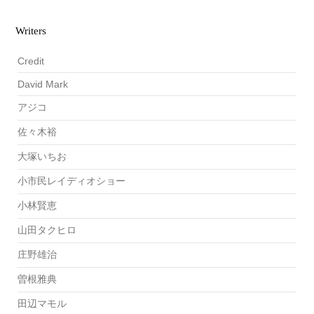
Writers
Credit
David Mark
アジコ
佐々木裕
大塚いちお
小市民レイディオショー
小林賢恵
山田タクヒロ
庄野雄治
曽根雅典
田辺マモル