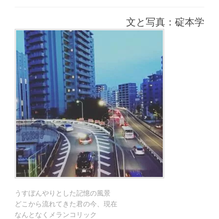
年
稿
稿
テ
8
日:
者:
ゴ
月
文と写真：碇本学
リ
19
ー:
日
うすぼんやりとした記憶の風景
どこから流れてきた君の今、現在
なんとなくメランコリック