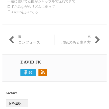
一緒に聴いてた曲がシャッフルで流れてきて
口ずさみながらリズムに乗って
日々の中を歩いてる
前
次
投
過
次
コンフューズ
瑕疵のある生き方
稿
去
の
の
投
ナ
投
稿:
ビ
稿:
DAVID JK
ゲ
90
ー
シ
ョ
Archive
ン
A
r