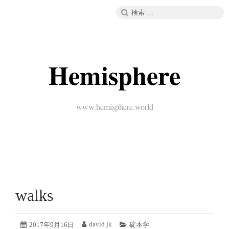
コ
検
メニュー
ン
索:
テ
ン
ツ
へ
Hemisphere
ス
キ
ッ
プ
www.hemisphere.world
walks
2019
david jk
投
2017年9月16日
投
カ
碇本学