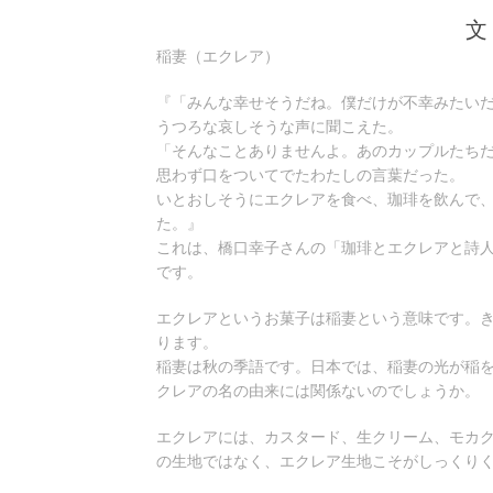
8
日:
者:
ゴ
月
文
リ
19
ー:
稲妻（エクレア）
日
『「みんな幸せそうだね。僕だけが不幸みたい
うつろな哀しそうな声に聞こえた。
「そんなことありませんよ。あのカップルたち
思わず口をついてでたわたしの言葉だった。
いとおしそうにエクレアを食べ、珈琲を飲んで
た。』
これは、橋口幸子さんの「珈琲とエクレアと詩人
です。
エクレアというお菓子は稲妻という意味です。
ります。
稲妻は秋の季語です。日本では、稲妻の光が稲
クレアの名の由来には関係ないのでしょうか。
エクレアには、カスタード、生クリーム、モカ
の生地ではなく、エクレア生地こそがしっくり