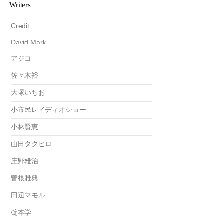
Writers
Credit
David Mark
アジコ
佐々木裕
大塚いちお
小市民レイディオショー
小林賢恵
山田タクヒロ
庄野雄治
曽根雅典
田辺マモル
碇本学