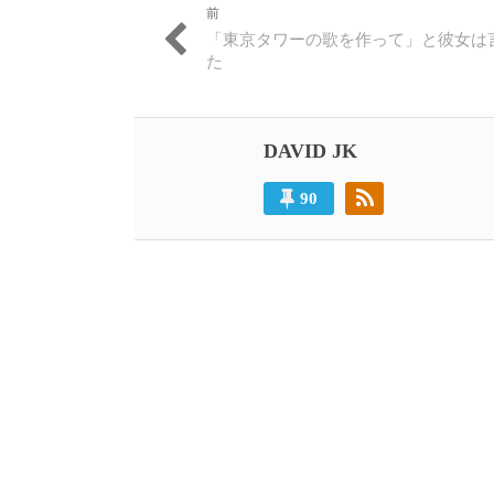
前
投
過
「東京タワーの歌を作って」と彼女は
稿
去
た
の
ナ
投
ビ
稿:
DAVID JK
ゲ
ー
90
シ
ョ
ン