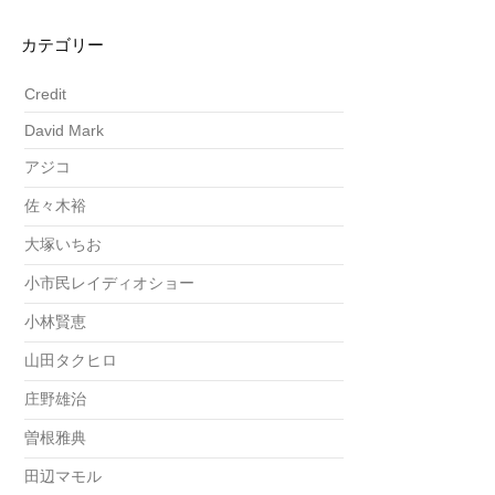
カテゴリー
Credit
David Mark
アジコ
佐々木裕
大塚いちお
小市民レイディオショー
小林賢恵
山田タクヒロ
庄野雄治
曽根雅典
田辺マモル