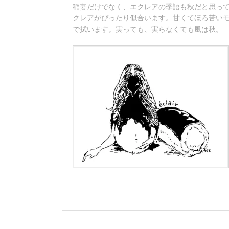
稲妻だけでなく、エクレアの季語も秋だと思っ
クレアがぴったり似合います。甘くてほろ苦い
で拭います。実っても、実らなくても風は秋。