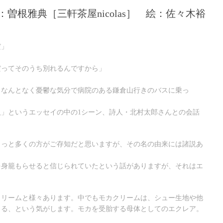
：曽根雅典［三軒茶屋nicolas］ 絵：佐々木裕
だ」
だってそのうち別れるんですから」
、なんとなく憂鬱な気分で病院のある鎌倉山行きのバスに乗っ
」というエッセイの中の1シーン、詩人・北村太郎さんとの会話
きっと多くの方がご存知だと思いますが、その名の由来には諸説あ
を身籠もらせると信じられていたという話がありますが、それはエ
クリームと様々あります。中でもモカクリームは、シュー生地や他
くる、という気がします。モカを受胎する母体としてのエクレア。