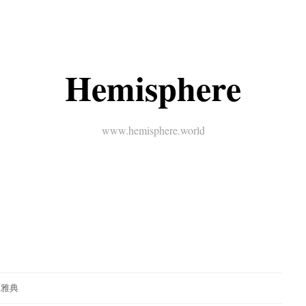
Hemisphere
www.hemisphere.world
根雅典