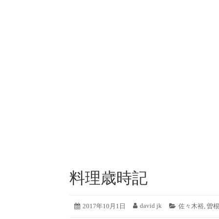
コ
ン
テ
ン
ツ
へ
ス
キ
ッ
プ
料理歳時記
2019
david jk
投
2017年10月1日
投
カ
佐々木裕
,
曽
年
稿
稿
テ