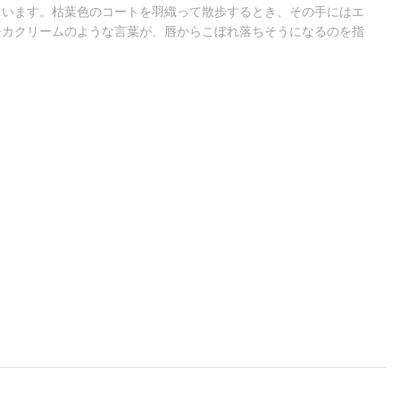
ています。枯葉色のコートを羽織って散歩するとき、その手にはエ
モカクリームのような言葉が、唇からこぼれ落ちそうになるのを指