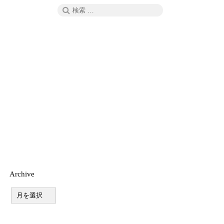
検
検
索
索:
Archive
A
r
c
h
i