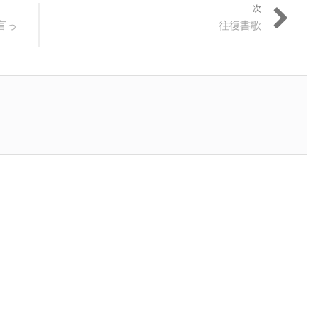
次
次
言っ
往復書歌
の
投
稿: