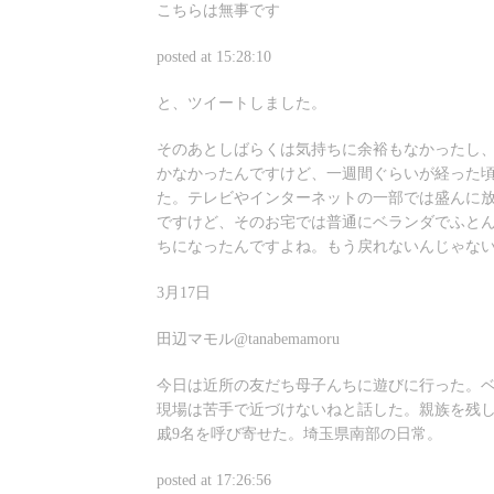
こちらは無事です
posted at 15:28:10
と、ツイートしました。
そのあとしばらくは気持ちに余裕もなかったし
かなかったんですけど、一週間ぐらいが経った
た。テレビやインターネットの一部では盛んに
ですけど、そのお宅では普通にベランダでふと
ちになったんですよね。もう戻れないんじゃな
3月17日
田辺マモル@tanabemamoru
今日は近所の友だち母子んちに遊びに行った。
現場は苦手で近づけないねと話した。親族を残
戚9名を呼び寄せた。埼玉県南部の日常。
posted at 17:26:56