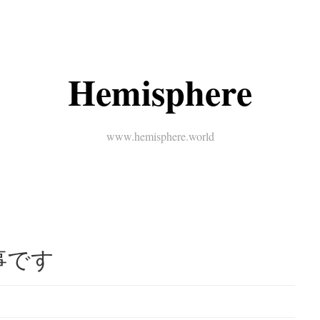
Hemisphere
www.hemisphere.world
事です