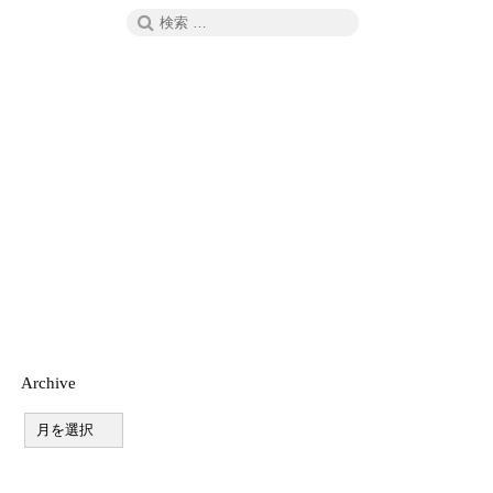
検
検
索
索:
Archive
A
r
c
h
i