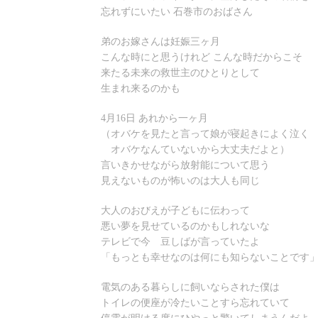
忘れずにいたい 石巻市のおばさん
弟のお嫁さんは妊娠三ヶ月
こんな時にと思うけれど こんな時だからこそ
来たる未来の救世主のひとりとして
生まれ来るのかも
4月16日 あれから一ヶ月
（オバケを見たと言って娘が寝起きによく泣く
オバケなんていないから大丈夫だよと）
言いきかせながら放射能について思う
見えないものが怖いのは大人も同じ
大人のおびえが子どもに伝わって
悪い夢を見せているのかもしれないな
テレビで今 豆しばが言っていたよ
「もっとも幸せなのは何にも知らないことです
電気のある暮らしに飼いならされた僕は
トイレの便座が冷たいことすら忘れていて