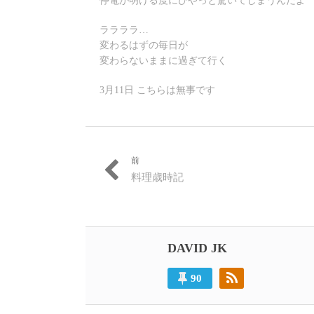
停電が明ける度にひやっと驚いてしまうんだよ
ララララ…
変わるはずの毎日が
変わらないままに過ぎて行く
3月11日 こちらは無事です
前
投
過
料理歳時記
稿
去
の
ナ
投
ビ
稿:
DAVID JK
ゲ
ー
90
シ