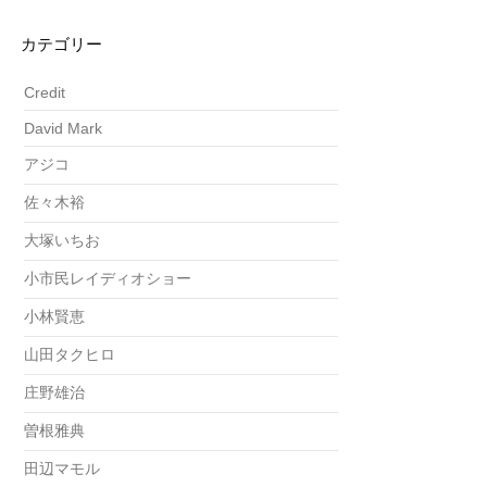
カテゴリー
Credit
David Mark
アジコ
佐々木裕
大塚いちお
小市民レイディオショー
小林賢恵
山田タクヒロ
庄野雄治
曽根雅典
田辺マモル