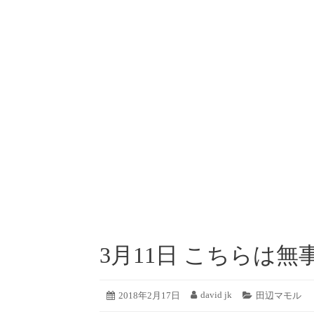
コ
ン
テ
ン
ツ
へ
ス
キ
ッ
プ
3月11日 こちらは無
2019
david jk
投
2018年2月17日
投
カ
田辺マモル
年
稿
稿
テ