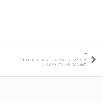
次
次
『ＲECORD JUNKIE ANIMALS』 マリのピ
の
ンクのラヴソング (RJA-007)
投
稿: