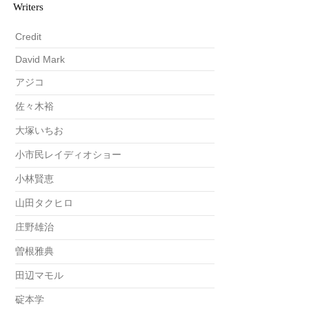
Writers
Credit
David Mark
アジコ
佐々木裕
大塚いちお
小市民レイディオショー
小林賢恵
山田タクヒロ
庄野雄治
曽根雅典
田辺マモル
碇本学