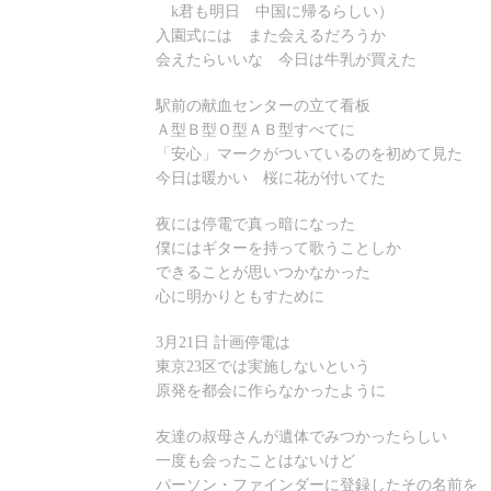
k君も明日 中国に帰るらしい）
入園式には また会えるだろうか
会えたらいいな 今日は牛乳が買えた
駅前の献血センターの立て看板
Ａ型Ｂ型Ｏ型ＡＢ型すべてに
「安心」マークがついているのを初めて見た
今日は暖かい 桜に花が付いてた
夜には停電で真っ暗になった
僕にはギターを持って歌うことしか
できることが思いつかなかった
心に明かりともすために
3月21日 計画停電は
東京23区では実施しないという
原発を都会に作らなかったように
友達の叔母さんが遺体でみつかったらしい
一度も会ったことはないけど
パーソン・ファインダーに登録したその名前を