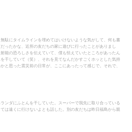
、無駄にタイムラインを埋めてはいけないような気がして、何も書
頃だったかな、近所の友だちの家に遊びに行ったことがありまし
放射能の恐ろしさを伝えていて、僕も怯えていたところがあったん
んを干していて（笑）、それを見てなんだかすごくホッとした気持
いかと思った震災前の日常が、ここにあったって感じで。それで、
ベランダにふとんを干していた。スーパーで我先に取り合っている
しては遠くに行けないよとも話した。別の友だちは昨日福島から親