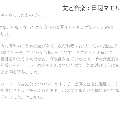
文と音楽：田辺マモル
ぶやきを歌にしたものです。
話もつながらなくなったので自分の安否をとりあえず伝えるために
ました。
うな有料の子どもの遊び場で、友だち親子と8人ぐらいで遊んで
れ落ちて来そうでとっても怖かったです。そのちょっと前にニュ
て犠牲者がたくさん出たという映像を見ていたので、それが脳裏を
の年齢からベビーカーの赤ちゃんまでいたので、外に逃げようにも
さまるのを待ちました。
カレーターをみんなでソロソロと降りて、近所の公園に避難しまし
の水着にキャップをかぶったまま、バスタオルだけを体に巻いて寒
ちもいました。そこから、