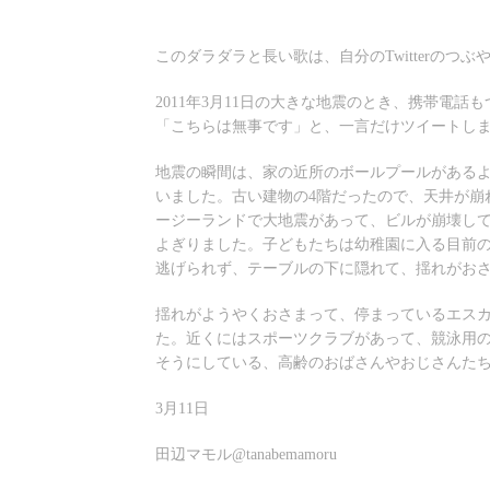
8
日:
者:
ゴ
月
リ
18
ー:
このダラダラと長い歌は、自分のTwitterのつ
日
2011年3月11日の大きな地震のとき、携帯電
「こちらは無事です」と、一言だけツイートし
地震の瞬間は、家の近所のボールプールがあるよ
いました。古い建物の4階だったので、天井が崩
ージーランドで大地震があって、ビルが崩壊し
よぎりました。子どもたちは幼稚園に入る目前
逃げられず、テーブルの下に隠れて、揺れがお
揺れがようやくおさまって、停まっているエス
た。近くにはスポーツクラブがあって、競泳用
そうにしている、高齢のおばさんやおじさんた
3月11日
田辺マモル@tanabemamoru