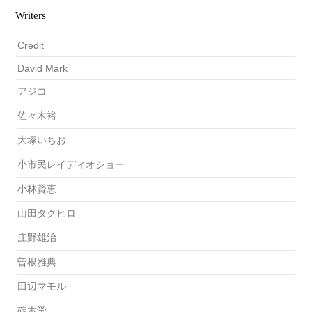
Writers
Credit
David Mark
アジコ
佐々木裕
大塚いちお
小市民レイディオショー
小林賢恵
山田タクヒロ
庄野雄治
曽根雅典
田辺マモル
碇本学