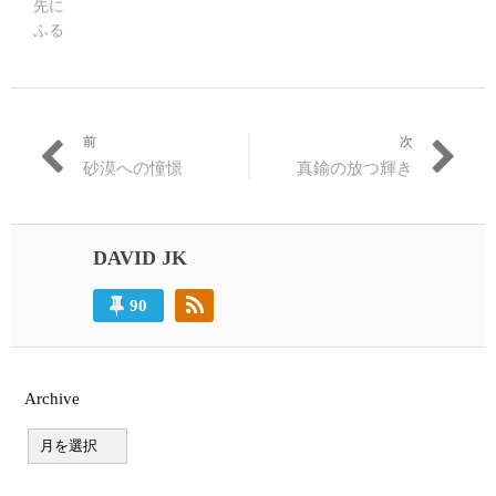
先に
ふる
前
次
投
過
次
砂漠への憧憬
真鍮の放つ輝き
稿
去
の
の
投
ナ
投
稿:
ビ
稿:
DAVID JK
ゲ
90
ー
シ
ョ
Archive
ン
A
r
c
h