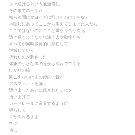
歩き続けるという通過儀礼
その果ての三叉路
知らぬ間にマヨイガに行けるわけでもなく
神隠しにあってここから消えてしまった人たち
ここではないのにここと重なり合う次元
透き通るようなすれ違う人や動物たち
すべてが同時多発的に存在して
消滅していく
折れた矢が刺さった
体躯の小さな馬の瞳から流れでてくる
ひかりの輪
聞こえないはずの蹄鉄の音が
アスファルトを弾く
駆け出したあとに残されたそれを
拾い上げて
ガードレールに音叉するように
鳴らして
音が揺れるまま
空に
地に