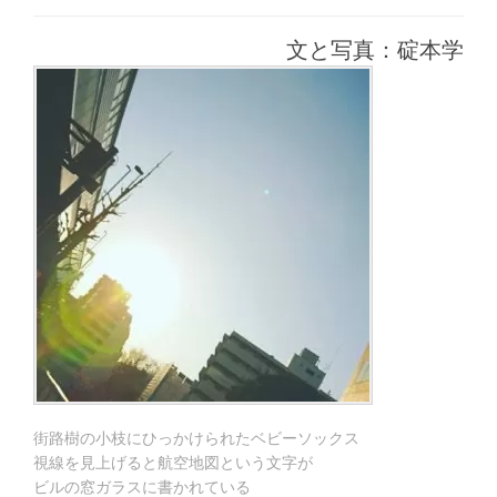
年
稿
稿
テ
8
日:
者:
ゴ
月
文と写真：碇本学
リ
19
ー:
日
街路樹の小枝にひっかけられたベビーソックス
視線を見上げると航空地図という文字が
ビルの窓ガラスに書かれている