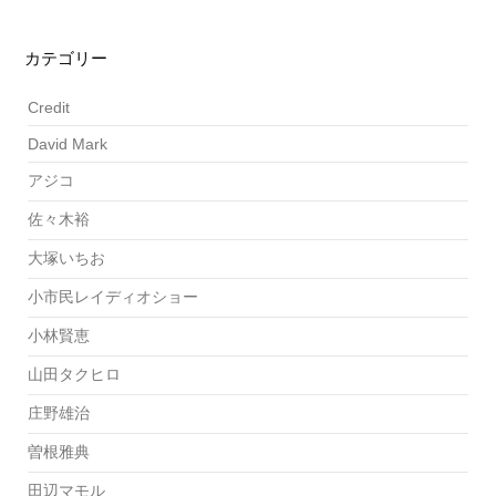
カテゴリー
Credit
David Mark
アジコ
佐々木裕
大塚いちお
小市民レイディオショー
小林賢恵
山田タクヒロ
庄野雄治
曽根雅典
田辺マモル