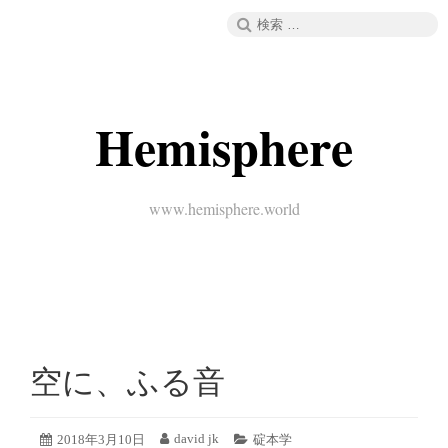
コ
検
メニュー
ン
索:
テ
ン
ツ
へ
Hemisphere
ス
キ
ッ
プ
www.hemisphere.world
空に、ふる音
2019
david jk
投
2018年3月10日
投
カ
碇本学