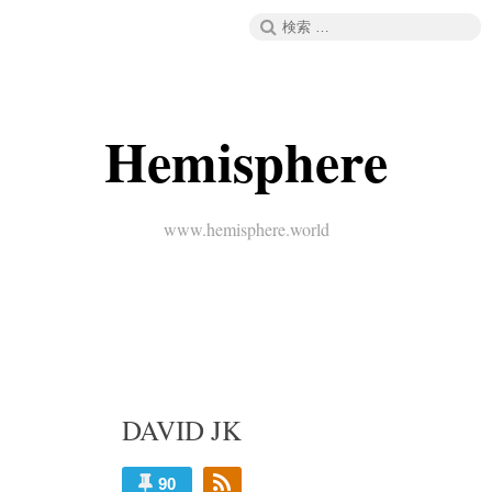
コ
検
メニュー
ン
索:
テ
ン
ツ
へ
Hemisphere
ス
キ
ッ
プ
www.hemisphere.world
DAVID JK
90