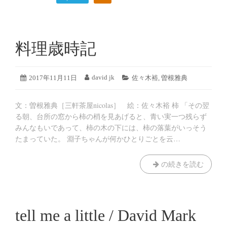
DAVID
JK
料理歳時記
の
投
2019
david jk
投
2017年11月11日
投
カ
佐々木裕
,
曽根雅典
稿
年
稿
稿
テ
8
日:
者:
ゴ
月
文：曽根雅典［三軒茶屋nicolas］ 絵：佐々木裕 柿 「その翌
リ
19
ー:
る朝、台所の窓から柿の梢を見あげると、青い実一つ残らず
日
みんなもいであって、柿の木の下には、柿の落葉がいっそう
たまっていた。 淵子ちゃんが何かひとりごとを云…
料
の続きを読む
理
歳
時
記
tell me a little / David Mark