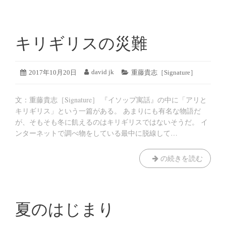
月
リ
26
ー:
日
キリギリスの災難
2019
david jk
投
2017年10月20日
投
カ
重藤貴志［Signature］
年
稿
稿
テ
8
日:
者:
ゴ
月
文：重藤貴志［Signature］ 『イソップ寓話』の中に「アリと
リ
19
ー:
キリギリス」という一篇がある。 あまりにも有名な物語だ
日
が、そもそも冬に飢えるのはキリギリスではないそうだ。 イ
ンターネットで調べ物をしている最中に脱線して…
キ
の続きを読む
リ
ギ
リ
ス
夏のはじまり
の
災