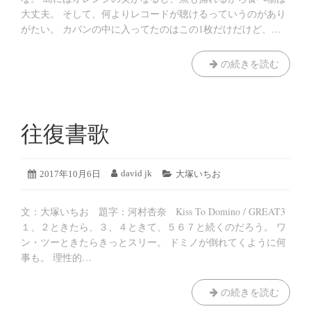
日
大丈夫。 そして、何よりレコードが聴けるっていうのがあり
がたい。 カバンの中に入ってたのはこの1枚だけだけど、…
『RECORD
の続きを読む
JUNKIE
ANIMALS』
There
is
往復書歌
nothing
more
to
2019
david jk
投
2017年10月6日
投
カ
大塚いちお
say
年
稿
稿
テ
8
日:
者:
ゴ
(RJA-
月
文：大塚いちお 題字：河村杏奈 Kiss To Domino / GREAT3
リ
005)
19
ー:
１、２ときたら、３、４ときて、５６７と続くのだろう。 ワ
日
ン・ツーときたらきっとスリー。 ドミノが倒れてくように何
事も。 理性的…
往
の続きを読む
復