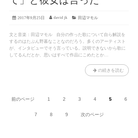
て」と彼女は言った
2019
david jk
投
2017年9月25日
投
カ
田辺マモル
年
稿
稿
テ
8
日:
者:
ゴ
月
文と音楽：田辺マモル 自分の作った歌について自ら解説を
リ
18
ー:
するのはたぶん野暮なことなのだろう。多くのアーティスト
日
が、インタビューでそう言っている。説明できないから歌に
してるんだとか、思いはすべて作品にこめたとか…
「東
の続きを読む
京
タ
ワ
ペ
ー
前のページ
ペ
1
ペ
2
ペ
3
ペ
4
ペ
5
ペ
6
の
ー
ー
ー
ー
ー
ー
ー
歌
ジ:
ジ:
ジ:
ジ:
ジ:
ジ:
ジ
ペ
7
ペ
8
ペ
9
次のページ
を
ー
ー
ー
送
作
ジ:
ジ:
ジ:
っ
り
て」