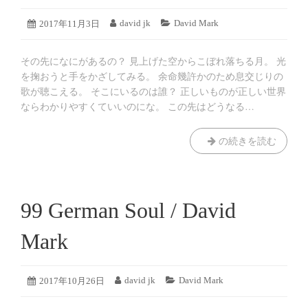
2019
david jk
David Mark
投
2017年11月3日
投
カ
年
稿
稿
テ
8
日:
者:
ゴ
月
その先になにがあるの？ 見上げた空からこぼれ落ちる月。 光
リ
18
ー:
を掬おうと手をかざしてみる。 余命幾許かのため息交じりの
日
歌が聴こえる。 そこにいるのは誰？ 正しいものが正しい世界
ならわかりやすくていいのにな。 この先はどうなる…
tell
の続きを読む
me
a
little
/
99 German Soul / David
David
Mark
Mark
2017
david jk
David Mark
投
2017年10月26日
投
カ
年
稿
稿
テ
10
日:
者:
ゴ