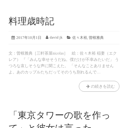
書
歌
料理歳時記
2019
david jk
投
2017年10月1日
投
カ
佐々木裕
,
曽根雅典
年
稿
稿
テ
8
日:
者:
ゴ
月
文：曽根雅典［三軒茶屋nicolas］ 絵：佐々木裕 稲妻（エク
リ
19
ー:
レア） 『「みんな幸せそうだね。僕だけが不幸みたいだ」 う
日
つろな哀しそうな声に聞こえた。 「そんなことありません
よ。あのカップルたちだってそのうち別れるんで…
料
の続きを読む
理
歳
時
記
「東京タワーの歌を作っ