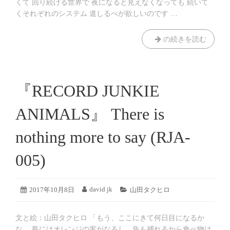
くて 回り続ける世界で 夜になると見えなくなっても 続いて
くそれぞれのシステム 道しるべが欲しいのです …
た
の続きを読む
た
た
ゆ
る
『RECORD JUNKIE
る
ANIMALS』 There is
nothing more to say (RJA-
005)
2019
david jk
投
2017年10月8日
投
カ
山田タクヒロ
年
稿
稿
テ
8
日:
者:
ゴ
月
文と絵：山田タクヒロ 「もう、ここにきて何日目になるか
リ
19
ー:
な。 島にはオレンジの実がなるし、魚も捕れるから食べ物は