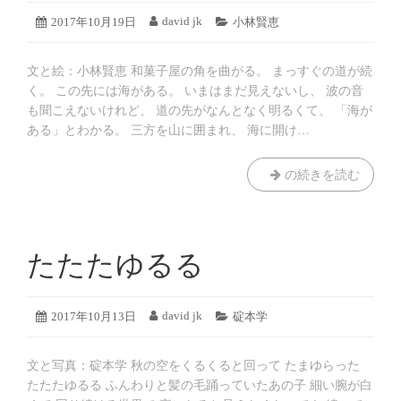
難
2019
david jk
投
2017年10月19日
投
カ
小林賢恵
年
稿
稿
テ
8
日:
者:
ゴ
月
文と絵：小林賢恵 和菓子屋の角を曲がる。 まっすぐの道が続
リ
19
ー:
く。 この先には海がある。 いまはまだ見えないし、 波の音
日
も聞こえないけれど、 道の先がなんとなく明るくて、 「海が
ある」とわかる。 三方を山に囲まれ、 海に開け…
夏
の続きを読む
の
は
じ
ま
たたたゆるる
り
2019
david jk
投
2017年10月13日
投
カ
碇本学
年
稿
稿
テ
8
日:
者:
ゴ
月
文と写真：碇本学 秋の空をくるくると回って たまゆらった
リ
19
ー:
たたたゆるる ふんわりと髪の毛踊っていたあの子 細い腕が白
日