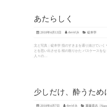
DAVID
JK
あたらしく
の
投
2019
david jk
投
2018年4月13日
投
カ
碇本学
稿
年
稿
稿
テ
8
日:
者:
ゴ
月
文と写真：碇本学 指のすきまを通り抜けていく 
リ
19
ー:
とを思い出させる 桜の散りかた パスケースを
日
人々の…
少しだけ、酔うため
2019
david jk
投
2018年4月7日
投
カ
重藤貴志［Signa