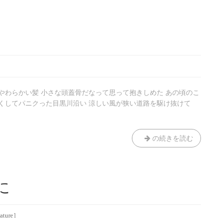
やわらかい髪 小さな頭蓋骨だなって思って抱きしめた あの頃のこ
なくしてパニクった目黒川沿い 涼しい風が狭い道路を駆け抜けて
あ
の続きを読む
た
ら
し
く
に
ture］