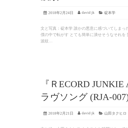
2019
david jk
投
2018年2月24日
投
カ
碇本学
年
稿
稿
テ
8
日:
者:
ゴ
月
文と写真：碇本学 誰かの悪意に感づいてしまった
リ
19
ー:
僕の中で転がす とても簡単に潰せそうなそれを 
日
波紋…
『ＲECORD JUNKI
ラヴソング (RJA-007
2019
david jk
投
2018年2月21日
投
カ
山田タクヒロ
年
稿
稿
テ
8
日:
者:
ゴ
月