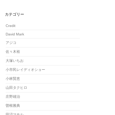
カテゴリー
Credit
David Mark
アジコ
佐々木裕
大塚いちお
小市民レイディオショー
小林賢恵
山田タクヒロ
庄野雄治
曽根雅典
田辺マモル