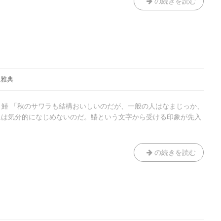
金
の続きを読む
曜
日
の
夜
根雅典
木裕 鰆 「秋のサワラも結構おいしいのだが、一般の人はなまじっか、
には気分的になじめないのだ。鰆という文字から受ける印象が先入
料
の続きを読む
理
歳
時
記