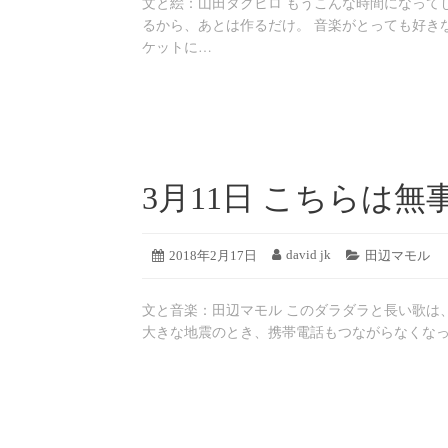
文と絵：山田タクヒロ もうこんな時間になって
リ
19
ー:
るから、あとは作るだけ。 音楽がとっても好き
日
ケットに…
3月11日 こちらは無
2019
david jk
投
2018年2月17日
投
カ
田辺マモル
年
稿
稿
テ
8
日:
者:
ゴ
月
文と音楽：田辺マモル このダラダラと長い歌は、自分
リ
18
ー:
大きな地震のとき、携帯電話もつながらなくな
日