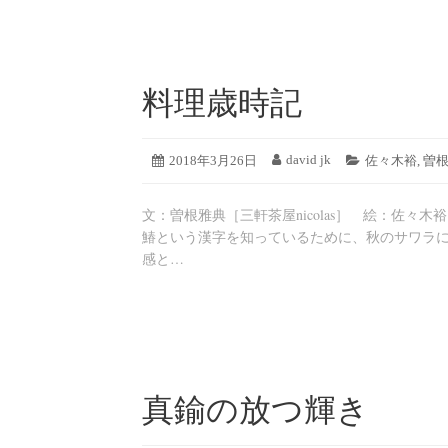
料理歳時記
2019
david jk
投
2018年3月26日
投
カ
佐々木裕
,
曽
年
稿
稿
テ
8
日:
者:
ゴ
月
文：曽根雅典［三軒茶屋nicolas］ 絵：佐々
リ
19
ー:
鰆という漢字を知っているために、秋のサワラ
日
感と…
真鍮の放つ輝き