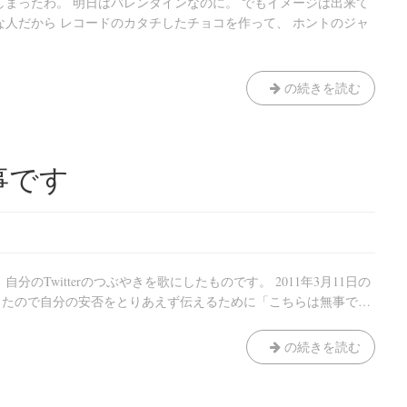
しまったわ。 明日はバレンタインなのに。 でもイメージは出来て
な人だから レコードのカタチしたチョコを作って、 ホントのジャ
『Ｒ
の続きを読む
ECORD
JUNKIE
ANIMALS』
マ
事です
リ
の
ピ
ン
ク
のTwitterのつぶやきを歌にしたものです。 2011年3月11日の
の
ったので自分の安否をとりあえず伝えるために「こちらは無事で…
ラ
ヴ
3
の続きを読む
ソ
月
ン
11
グ
日