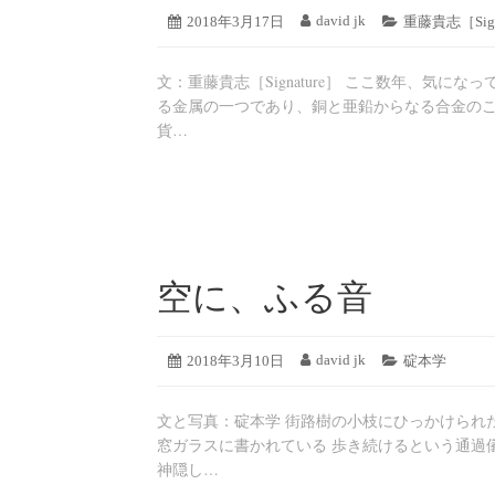
2019
david jk
投
2018年3月17日
投
カ
重藤貴志［Sign
年
稿
稿
テ
8
日:
者:
ゴ
月
文：重藤貴志［Signature］ ここ数年、気
リ
19
ー:
る金属の一つであり、銅と亜鉛からなる合金のこ
日
貨…
空に、ふる音
2019
david jk
投
2018年3月10日
投
カ
碇本学
年
稿
稿
テ
8
日:
者:
ゴ
月
文と写真：碇本学 街路樹の小枝にひっかけられ
リ
19
ー:
窓ガラスに書かれている 歩き続けるという通過
日
神隠し…