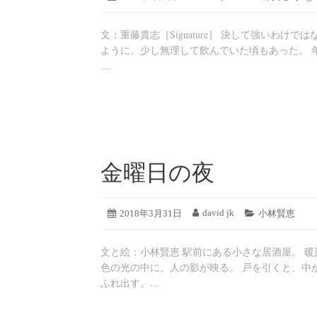
年
稿
稿
テ
8
日:
者:
ゴ
月
文：重藤貴志［Signature］ 決して強いわ
リ
19
ー:
ように、少し無理して飲んでいた頃もあった。 
日
…
金曜日の夜
2019
david jk
投
2018年3月31日
投
カ
小林賢恵
年
稿
稿
テ
8
日:
者:
ゴ
月
文と絵：小林賢恵 駅前にある小さな居酒屋。 
リ
19
ー:
色の光の中に、人の影が映る。 戸を引くと、中
日
ふれ出す。…