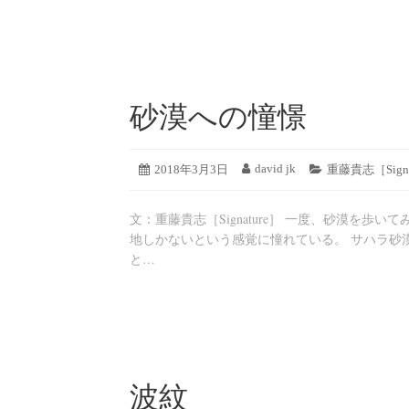
砂漠への憧憬
2019
david jk
投
2018年3月3日
投
カ
重藤貴志［Signa
年
稿
稿
テ
8
日:
者:
ゴ
月
文：重藤貴志［Signature］ 一度、砂漠を
リ
19
ー:
地しかないという感覚に憧れている。 サハラ砂
日
と…
波紋