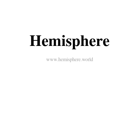
Hemisphere
www.hemisphere.world