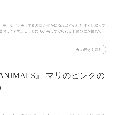
 平坦なツラをしてるのに かすかに溢れ出すそれを すくい取って
愛おしくも思えるほどに 冬がもうすぐ終わる予感 水面が揺れて
波
の続きを読む
紋
E ANIMALS』 マリのピンクの
)