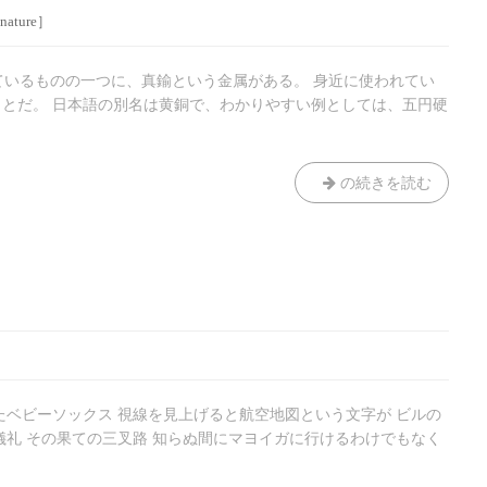
ature］
になっているものの一つに、真鍮という金属がある。 身近に使われてい
とだ。 日本語の別名は黄銅で、わかりやすい例としては、五円硬
真
の続きを読む
鍮
の
放
つ
輝
き
たベビーソックス 視線を見上げると航空地図という文字が ビルの
儀礼 その果ての三叉路 知らぬ間にマヨイガに行けるわけでもなく