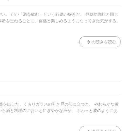
けではない。 だが「酒を飲む」という行為が好きだ。 煙草や珈琲と同じ
年齢を重ねるごとに、自然と楽しめるようになってきた気がする。
少
の続きを読む
し
だ
け、
酔
う
た
め
に
暖簾を出した、くもりガラスの引き戸の前に立つと、 やわらかな黄
から酒と料理のにおいとにぎやかな声が、 ぶわっと波のようにあ