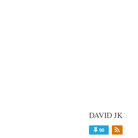
コ
ン
テ
ン
ツ
へ
ス
キ
ッ
プ
DAVID JK
90