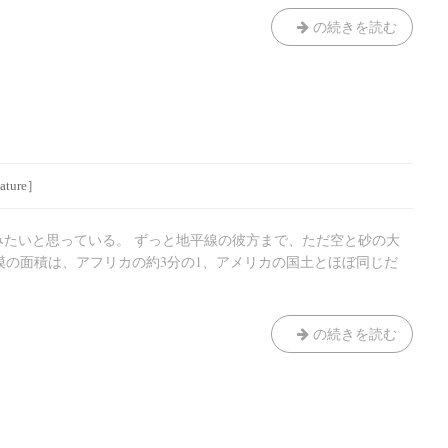
空
の続きを読む
に、
ふ
る
音
ture］
歩いてみたいと思っている。 ずっと地平線の彼方まで、ただ空と砂の大
漠の面積は、アフリカの約3分の1、アメリカの国土とほぼ同じだ
砂
の続きを読む
漠
へ
の
憧
憬