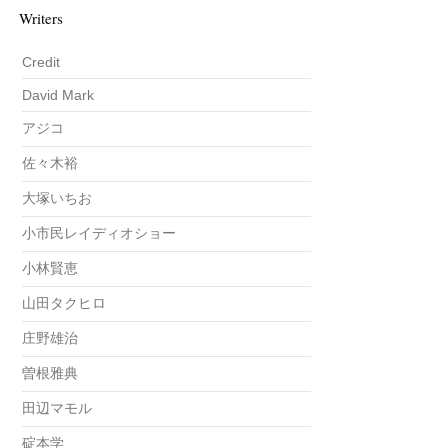
Writers
Credit
David Mark
アジコ
佐々木裕
大塚いちお
小市民レイディオショー
小林賢恵
山田タクヒロ
庄野雄治
曽根雅典
田辺マモル
碇本学